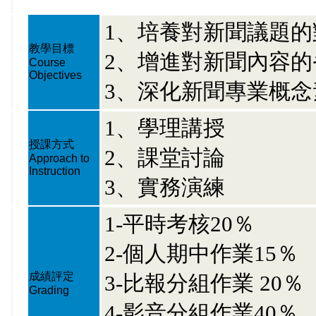
1、培養對新聞議題
教學目標
2、增進對新聞內容
Course
Objectives
3、深化新聞專業概
1、學理講授
授課方式
2、課堂討論
Approach to
Instruction
3、實務演練
1-平時考核20％
2-個人期中作業15％
成績評定
3-比報分組作業 20％
Grading
4-影音分組作業40％