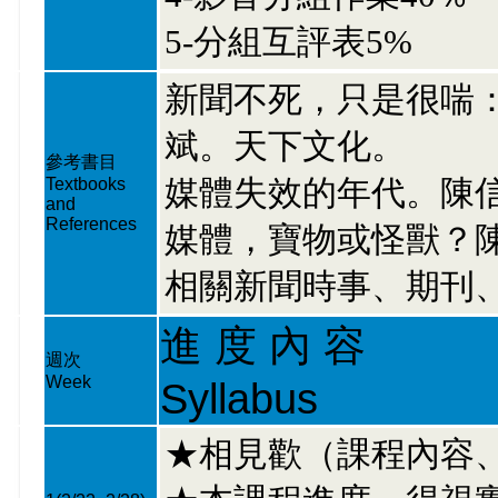
5-分組互評表5%
新聞不死，只是很喘
斌。天下文化。
參考書目
媒體失效的年代。陳
Textbooks
and
References
媒體，寶物或怪獸？
相關新聞時事、期刊
進 度 內 容
週次
Week
Syllabus
★相見歡（課程內容