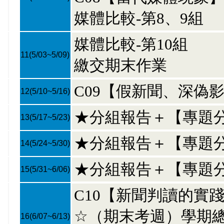
媒體比較-第8、9組
媒體比較-第10組
11
(5/03~5/09)
繳交期末作業
C09【假新聞、深偽
12
(5/10~5/16)
★分組報告＋【專題
13
(5/17~5/23)
★分組報告＋【專題
14
(5/24~5/30)
★分組報告＋【專題
15
(5/31~6/06)
C10【新聞判讀的實
☆（期末考週）學期
16
(6/07~6/13)