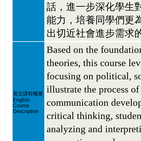
話，進一步深化學生
能力，培養同學們更
出切近社會進步需求
Based on the foundatio
theories, this course l
focusing on political, s
illustrate the process 
英文課程概要
communication develop 
English
Course
Description
critical thinking, stude
analyzing and interpret