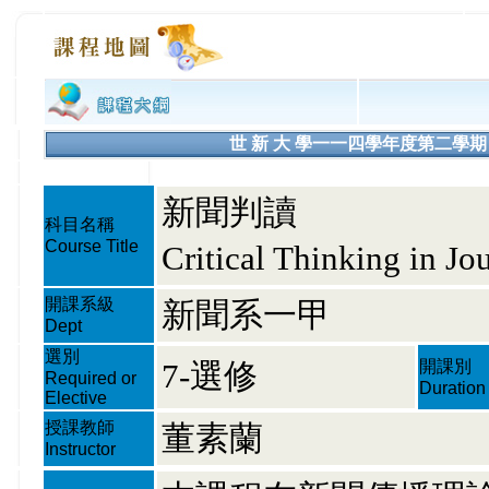
世 新 大 學一一四學年度第二學期 課程大綱
新聞判讀
科目名稱
Course Title
Critical Thinking in Jou
開課系級
新聞系一甲
Dept
選別
7-選修
開課別
Required or
Duration
Elective
授課教師
董素蘭
Instructor