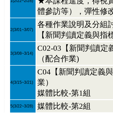
★本課程進度，得視
1
(2/22~2/28)
體參訪等），彈性修
各種作業說明及分組
2
(3/01~3/07)
【新聞判讀定義與指
C02-03【新聞判讀
3
(3/08~3/14)
（配合作業)
C04【新聞判讀定義
業）
4
(3/15~3/21)
媒體比較-第1組
媒體比較-第2組
5
(3/22~3/28)