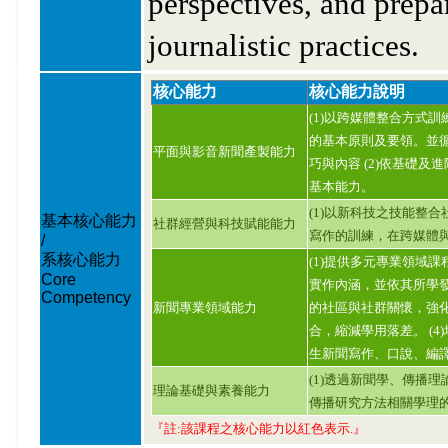
perspectives, and prepa
journalistic practices.
核心能力
核心能力說明
(1)以跨媒體整合方式
的基本原則及要領。並
平面與影音新聞產製能力
巧與內容 (2)依基礎
基本能力。
(1)以新科技之技能整
基本核心能力
社群經營與科技賦能能力
寫作的訓練，在跨媒體
/
系核心能力
(1)提供多元專業領域
Core
實作內涵，並依其所學發
Competency
新聞專業領域能力
的社區與社群關懷，強化
合，縮減學用落差。 (
生新聞寫作、口說、編譯
(1)透過新聞學、傳播
理論基礎與素養能力
傳播研究方法相關學理
『註:該課程之核心能力以紅色表示.』