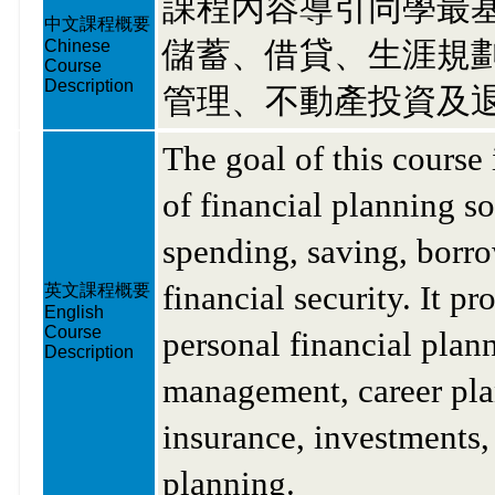
課程內容導引同學最
中文課程概要
儲蓄、借貸、生涯規
Chinese
Course
Description
管理、不動產投資及
The goal of this course 
of financial planning s
spending, saving, borro
financial security. It 
英文課程概要
English
Course
personal financial plan
Description
management, career pla
insurance, investments,
planning.