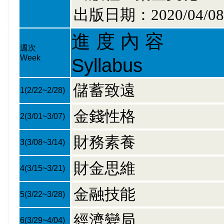
出版日期：2020/04/08
進 度 內 容
週次
Week
Syllabus
儲蓄致遠
1
(2/22~2/28)
金錢性格
2
(3/01~3/07)
財務素養
3
(3/08~3/14)
財金思維
4
(3/15~3/21)
金融技能
5
(3/22~3/28)
經濟變局
6
(3/29~4/04)