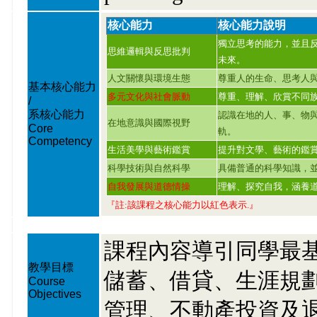
核心能力
核心能力說明
獨立思考的能力，並且
思維邏輯與反思批判
未來。
人文關懷與環境生態
尊重人的生命、思考人
基本核心能力
多元文化與社會脈動
尊重、理解、欣賞不同
/
系核心能力
認識在地的人、事、物
在地意識與國際視野
Core
軌。
Competency
生活美學與藝術鑑賞
提升對文學、藝術的鑑
科學技術與自然科學
具備普通的科學知識，
自我發展與道德情操
理解、探究自我，涵養
『註:該課程之核心能力以紅色表示.』
課程內容導引同學最
教學目標
儲蓄、借貸、生涯規
Course
Objectives
管理、不動產投資及