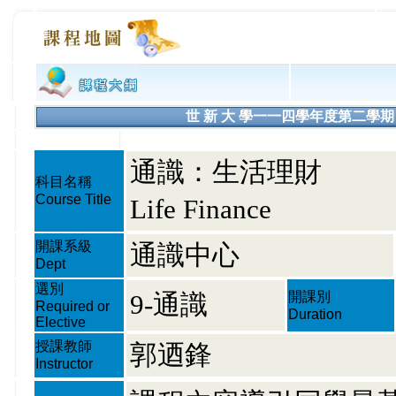
世 新 大 學一一四學年度第二學期 課程大綱
通識：生活理財
科目名稱
Course Title
Life Finance
開課系級
通識中心
Dept
選別
9-通識
開課別
Required or
Duration
Elective
授課教師
郭迺鋒
Instructor