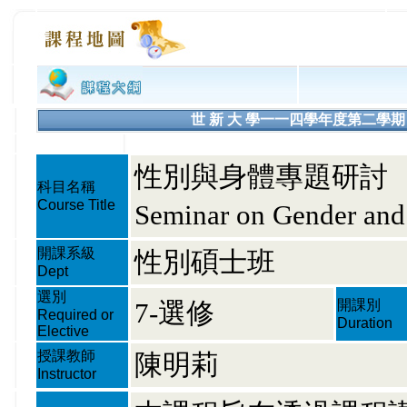
世 新 大 學一一四學年度第二學期 課程大綱
性別與身體專題研討
科目名稱
Course Title
Seminar on Gender and
開課系級
性別碩士班
Dept
選別
7-選修
開課別
Required or
Duration
Elective
授課教師
陳明莉
Instructor