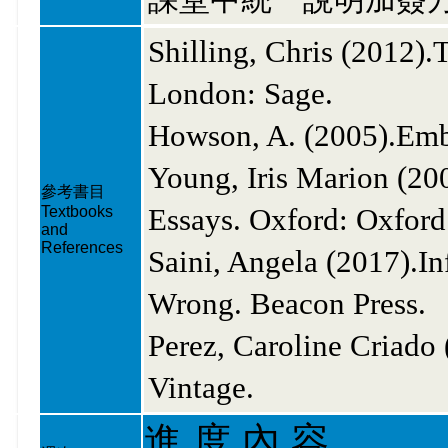
Shilling, Chris (2012).
London: Sage.
Howson, A. (2005).Em
Young, Iris Marion (20
參考書目
Essays. Oxford: Oxfor
Textbooks
and
References
Saini, Angela (2017).I
Wrong. Beacon Press
Perez, Caroline Criado
Vintage.
進 度 內 容