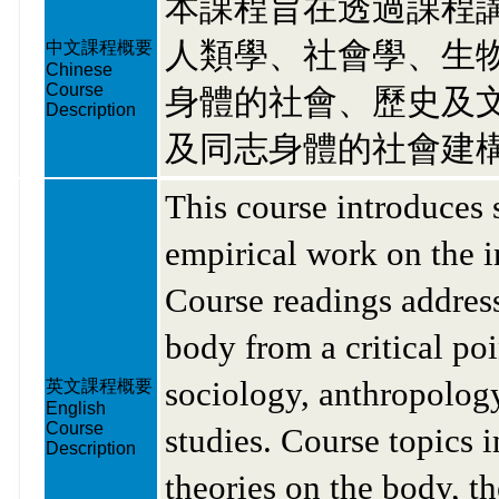
本課程旨在透過課程
人類學、社會學、生
中文課程概要
Chinese
Course
身體的社會、歷史及
Description
及同志身體的社會建
This course introduces s
empirical work on the 
Course readings addres
body from a critical po
sociology, anthropology
英文課程概要
English
Course
studies. Course topics 
Description
theories on the body, t