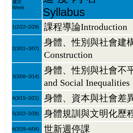
週次
Week
Syllabus
課程導論Introduction
1
(2/22~2/28)
身體、性別與社會建構的起點Bo
2
(3/01~3/07)
Construction
身體、性別與社會不平等Theor
3
(3/08~3/14)
and Social Inequalities
身體、資本與社會差異The Bo
4
(3/15~3/21)
身體規訓與文明化歷程The 
5
(3/22~3/28)
世新週停課
6
(3/29~4/04)