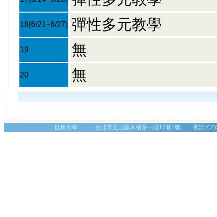
彈性多元教學
18
(6/21~6/27)
無
19
無
20
世新大學 台北市文山區木柵路一段17巷1號 電話:(02)2236-8225