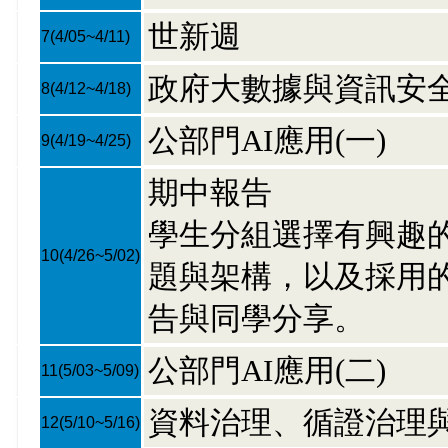
世新週
7
(4/05~4/11)
政府大數據與資訊安
8
(4/12~4/18)
公部門AI應用(一)
9
(4/19~4/25)
期中報告
學生分組選擇有興趣
10
(4/26~5/02)
題與架構，以及採用的
告與同學分享。
公部門AI應用(二)
11
(5/03~5/09)
資料治理、循證治理與
12
(5/10~5/16)