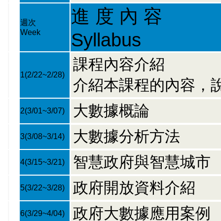
進 度 內 容
週次
Week
Syllabus
課程內容介紹
1
(2/22~2/28)
介紹本課程的內容，
大數據概論
2
(3/01~3/07)
大數據分析方法
3
(3/08~3/14)
智慧政府與智慧城市
4
(3/15~3/21)
政府開放資料介紹
5
(3/22~3/28)
政府大數據應用案例
6
(3/29~4/04)