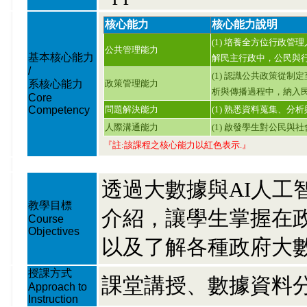
核心能力
核心能力說明
(1) 培養全方位行政管
公共管理能力
基本核心能力
解民主行政中，公民與
/
(1) 認識公共政策從制
系核心能力
政策管理能力
析與傳播過程中，納入
Core
Competency
問題解決能力
(1) 熟悉資料蒐集、分
人際溝通能力
(1) 啟發學生對公民與
『註:該課程之核心能力以紅色表示.』
透過大數據與AI人工
教學目標
介紹，讓學生掌握在
Course
Objectives
以及了解各種政府大
授課方式
課堂講授、數據資料分
Approach to
Instruction