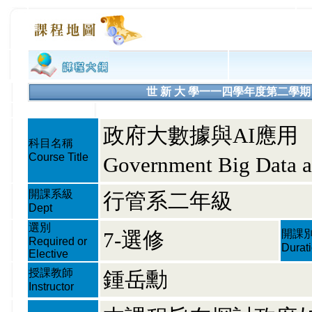
世 新 大 學一一四學年度第二學期 課程大綱
政府大數據與AI應用
科目名稱
Course Title
Government Big Data a
開課系級
行管系二年級
Dept
選別
7-選修
開課
Required or
Durat
Elective
授課教師
鍾岳勳
Instructor