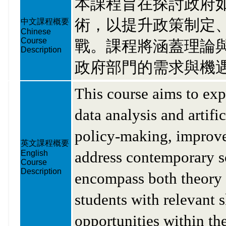
本課程旨在探討政府
術，以提升政策制定
中文課程概要
Chinese
Course
戰。課程將涵蓋理論
Description
政府部門的需求與機
This course aims to exp
data analysis and artifi
policy-making, improve 
英文課程概要
address contemporary so
English
Course
Description
encompass both theory a
students with relevant s
opportunities within th