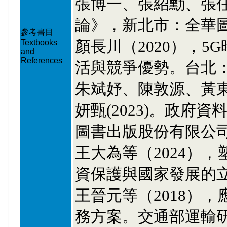
張博一、張紹勳、張任
論》，新北市：全華
參考書目
顏長川（2020），
Textbooks
and
References
活與競爭優勢。台北
朱斌妤、陳敦源、黃
妍甄(2023)。政
圖書出版股份有限公
王大為等（2024）
資保護與國家發展的
王晉元等（2018）
務方案。交通部運輸