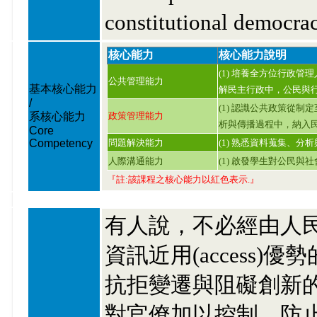
constitutional democrac
核心能力
核心能力說明
(1) 培養全方位行政管
公共管理能力
基本核心能力
解民主行政中，公民與
/
(1) 認識公共政策從制
系核心能力
政策管理能力
析與傳播過程中，納入
Core
Competency
問題解決能力
(1) 熟悉資料蒐集、分
人際溝通能力
(1) 啟發學生對公民與
『註:該課程之核心能力以紅色表示.』
有人說，不必經由人
資訊近用(access
抗拒變遷與阻礙創新
對官僚加以控制，防