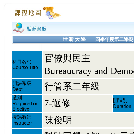
世 新 大 學一一四學年度第二學期 課程大綱
官僚與民主
科目名稱
Course Title
Bureaucracy and Demo
開課系級
行管系二年級
Dept
選別
7-選修
開課別
Required or
Duration
Elective
授課教師
陳俊明
Instructor