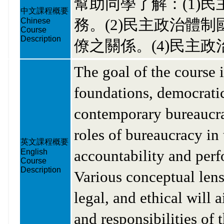
幫助同學了解：(1)
中文課程概要
務。(2)民主政治體制
Chinese
Course
Description
僚之關係。(4)民主
The goal of the course i
foundations, democratic
contemporary bureaucra
roles of bureaucracy in 
英文課程概要
accountability and perf
English
Course
Description
Various conceptual lens
legal, and ethical will 
and responsibilities of 