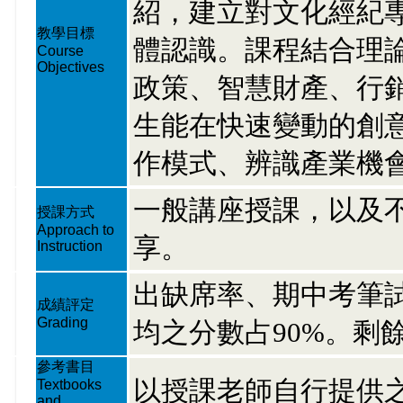
紹，建立對文化經紀
教學目標
體認識。課程結合理
Course
Objectives
政策、智慧財產、行
生能在快速變動的創
作模式、辨識產業機
一般講座授課，以及
授課方式
Approach to
享。
Instruction
出缺席率、期中考筆
成績評定
Grading
均之分數占90%。剩
參考書目
以授課老師自行提供
Textbooks
and