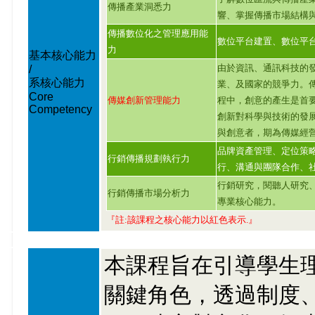
傳播產業洞悉力
響、掌握傳播市場結構
傳播數位化之管理應用能
數位平台建置、數位平
力
基本核心能力
由於資訊、通訊科技的
/
系核心能力
業、及國家的競爭力。
Core
傳媒創新管理能力
程中，創意的產生是首
Competency
創新對科學與技術的發
與創意者，期為傳媒經
品牌資產管理、定位策
行銷傳播規劃執行力
行、溝通與團隊合作、
行銷研究，閱聽人研究
行銷傳播市場分析力
專業核心能力。
『註:該課程之核心能力以紅色表示.』
本課程旨在引導學生
關鍵角色，透過制度