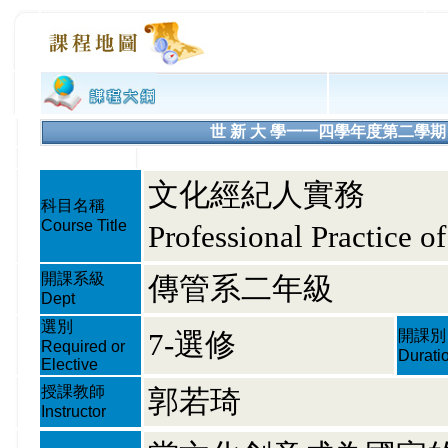
世 新 大 學一一四學年度第二學期 課程大綱
文化經紀人實務
科目名稱
Course Title
Professional Practice o
開課系級
傳管系二年級
Dept
選別
7-選修
開課別
Required or
Durati
Elective
授課教師
郭若琦
Instructor