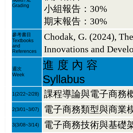
Grading
小組報告：30%
期末報告：30%
Chodak, G. (2024), Th
參考書目
Textbooks
and
Innovations and Devel
References
進 度 內 容
週次
Week
Syllabus
課程導論與電子商務
1
(2/22~2/28)
電子商務類型與商業
2
(3/01~3/07)
電子商務技術與基礎
3
(3/08~3/14)