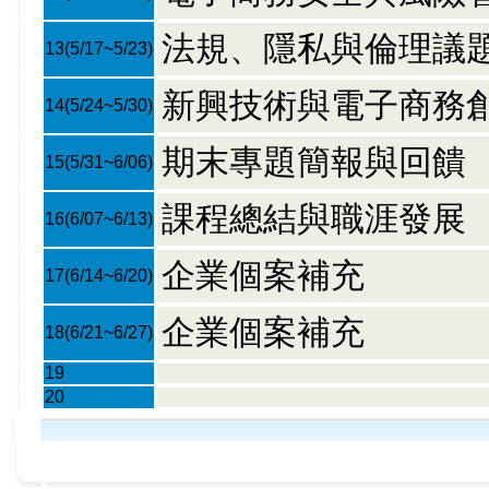
法規、隱私與倫理議
13
(5/17~5/23)
新興技術與電子商務
14
(5/24~5/30)
期末專題簡報與回饋
15
(5/31~6/06)
課程總結與職涯發展
16
(6/07~6/13)
企業個案補充
17
(6/14~6/20)
企業個案補充
18
(6/21~6/27)
19
20