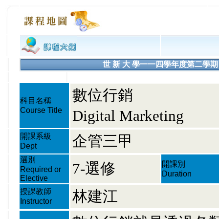
世 新 大 學一一四學年度第二學期 課程大綱
數位行銷
科目名稱
Course Title
Digital Marketing
開課系級
企管三甲
Dept
選別
7-選修
開課別
Required or
Duration
Elective
授課教師
林建江
Instructor