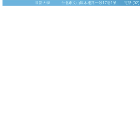
世新大學 台北市文山區木柵路一段17巷1號 電話:(02)2236-8225