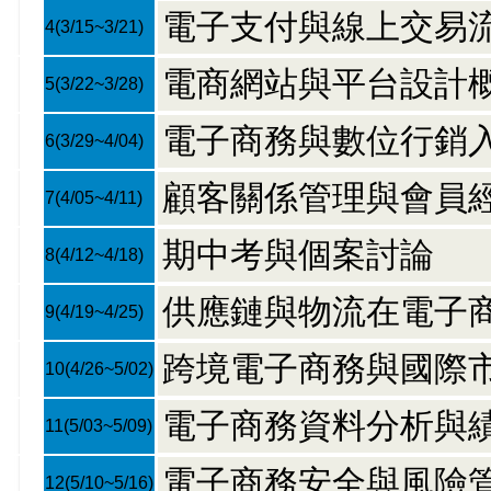
電子支付與線上交易
4
(3/15~3/21)
電商網站與平台設計
5
(3/22~3/28)
電子商務與數位行銷
6
(3/29~4/04)
顧客關係管理與會員
7
(4/05~4/11)
期中考與個案討論
8
(4/12~4/18)
供應鏈與物流在電子
9
(4/19~4/25)
跨境電子商務與國際
10
(4/26~5/02)
電子商務資料分析與
11
(5/03~5/09)
電子商務安全與風險
12
(5/10~5/16)