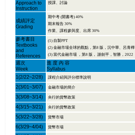
Approach to
授課、討論
Instruction
期中考 (開書考) 40%
成績評定
期末報告 30%
Grading
作業、課程參與度、出席 30%
參考書目
(1) 自製PPT
Textbooks
(2) 金融市場全球的觀點，第8 版，沉中華、呂青樺，
and
(3) 當代金融市場 ，第8 版， 謝劍平，智勝，2022
References
週次
進 度 內 容
Week
Syllabus
1
(2/22~2/28)
課程介紹與評分標準說明
2
(3/01~3/07)
金融市場的簡介
3
(3/08~3/14)
央行的貨幣政策
4
(3/15~3/21)
央行的貨幣政策
5
(3/22~3/28)
貨幣市場
6
(3/29~4/04)
貨幣市場