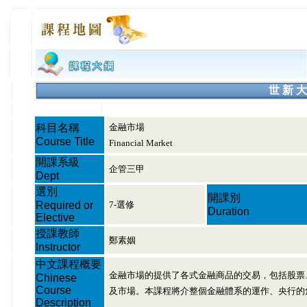
世 新 大
科目名稱
金融市場
Course Title
Financial Market
開課系級
企管三甲
Dept
選別
開課別
Required or
7-選修
Duration
Elective
授課教師
鄭素姻
Instructor
中文課程概要
金融市場的提供了各式金融商品的交易，包括股票
Chinese
Course
及市場。本課程將介整個金融體系的運作、央行的
Description