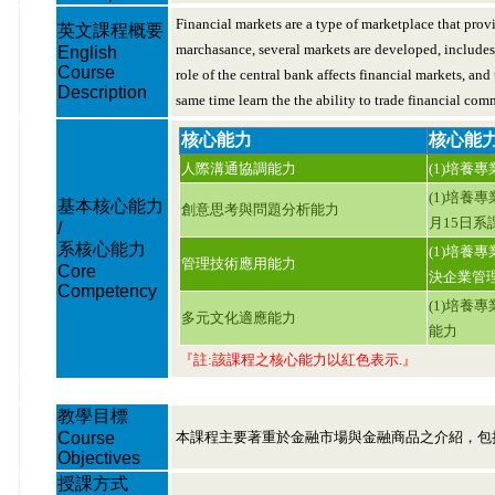
Financial markets are a type of marketplace that provi
英文課程概要
marchasance, several markets are developed, includes 
English
Course
role of the central bank affects financial markets, and
Description
same time learn the the ability to trade financial com
核心能力
核心能
人際溝通協調能力
(1)培養
(1)培養
基本核心能力
創意思考與問題分析能力
月15日
/
系核心能力
(1)培養
管理技術應用能力
Core
決企業管
Competency
(1)培養
多元文化適應能力
能力
『註:該課程之核心能力以紅色表示.』
教學目標
Course
本課程主要著重於金融市場與金融商品之介紹，包
Objectives
授課方式