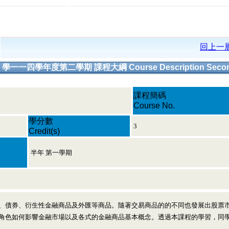
回上一
 學一一四學年度第二學期 課程大綱 Course Description Secon
課程簡碼
Course No.
學分數
3
Credit(s)
半年 第一學期
、債券、衍生性金融商品及外匯等商品。隨著交易商品的的不同也發展出股票
角色如何影響金融市場以及各式的金融商品基本概念。透過本課程的學習，同