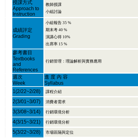
授課方式
教師授課
Approach to
小組討論
Instruction
小組報告 35 %
成績評定
期末考 40 %
Grading
演講心得 10%
出席率 15 %
參考書目
Textbooks
行銷管理：理論解析與實務應用
and
References
週次
進 度 內 容
Week
Syllabus
1
(2/22~2/28)
課程介紹
2
(3/01~3/07)
消費者需求
3
(3/08~3/14)
行銷環境分析
4
(3/15~3/21)
行銷環境分析
5
(3/22~3/28)
市場區隔與定位