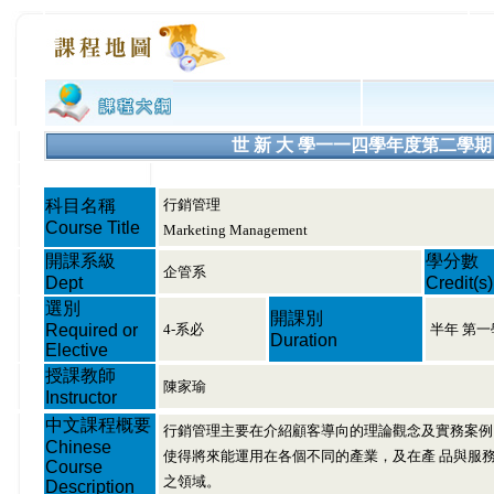
世 新 大 學一一四學年度第二學期 課程大綱
科目名稱
行銷管理
Course Title
Marketing Management
開課系級
學分數
企管系
Dept
Credit(s)
選別
開課別
Required or
4-系必
半年 第一
Duration
Elective
授課教師
陳家瑜
Instructor
中文課程概要
行銷管理主要在介紹顧客導向的理論觀念及實務案例
Chinese
使得將來能運用在各個不同的產業，及在產 品與服
Course
之領域。
Description