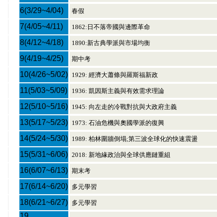
6
(3/29~4/04)
春假
7
(4/05~4/11)
1862:日不落帝國與邊際革命
8
(4/12~4/18)
1890:新古典學派與市場均衡
9
(4/19~4/25)
期中考
10
(4/26~5/02)
1929: 經濟大蕭條與羅斯福新政
11
(5/03~5/09)
1936: 凱因斯主義與有效需求理論
12
(5/10~5/16)
1945: 向左走的冷戰對抗與大政府主義
13
(5/17~5/23)
1973: 石油危機與奧國學派的復興
14
(5/24~5/30)
1989: 柏林圍牆倒塌;第三波全球化的快速震盪
15
(5/31~6/06)
2018: 新地緣政治與全球供應鏈重組
16
(6/07~6/13)
期末考
17
(6/14~6/20)
多元學習
18
(6/21~6/27)
多元學習
19