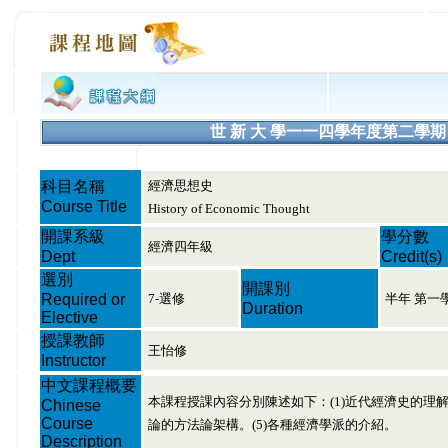
世 新 大 學一一四學年度第二學期 課程大綱
科目名稱
經濟思想史
Course Title
History of Economic Thought
開課系級
學分數
經濟四年級
Dept
Credit(s)
選別
開課別
Required or
7-選修
半年 第一
Duration
Elective
授課教師
王怡修
Instructor
中文課程概要
本課程授課內容分別陳述如下：(1)近代經濟史的理解。
Chinese
Course
論的方法論架構。(5)各種經濟學派的介紹。
Description