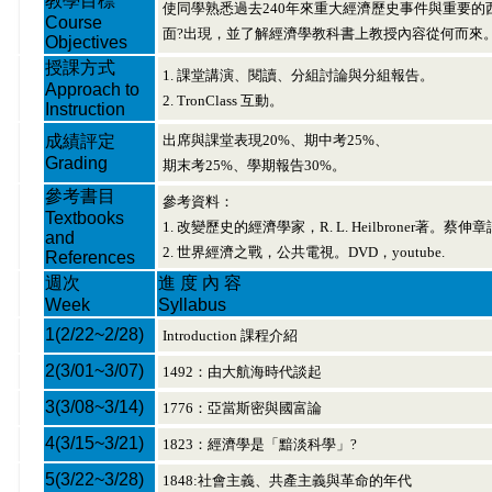
教學目標
使同學熟悉過去240年來重大經濟歷史事件與重要
Course
面?出現，並了解經濟學教科書上教授內容從何而來
Objectives
授課方式
1. 課堂講演、閱讀、分組討論與分組報告。
Approach to
2. TronClass 互動。
Instruction
成績評定
出席與課堂表現20%、期中考25%、
Grading
期末考25%、學期報告30%。
參考書目
參考資料：
Textbooks
1. 改變歷史的經濟學家，R. L. Heilbroner著。蔡
and
2. 世界經濟之戰，公共電視。DVD，youtube.
References
週次
進 度 內 容
Week
Syllabus
1
(2/22~2/28)
Introduction 課程介紹
2
(3/01~3/07)
1492：由大航海時代談起
3
(3/08~3/14)
1776：亞當斯密與國富論
4
(3/15~3/21)
1823：經濟學是「黯淡科學」?
5
(3/22~3/28)
1848:社會主義、共產主義與革命的年代