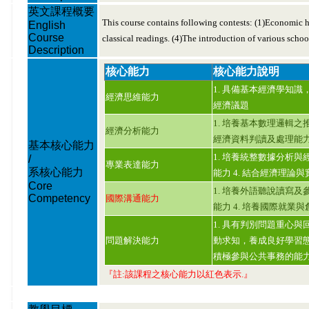
英文課程概要
This course contains following contests: (1)Economic 
English
Course
classical readings. (4)The introduction of various scho
Description
核心能力
核心能力說明
1. 具備基本經濟學知識
經濟思維能力
經濟議題
1. 培養基本數理邏輯之推
經濟分析能力
經濟資料判讀及處理能
基本核心能力
1. 培養統整數據分析與
/
專業表達能力
系核心能力
能力 4. 結合經濟理論
Core
1. 培養外語聽說讀寫及
Competency
國際溝通能力
能力 4. 培養國際就業
1. 具有判別問題重心與
問題解決能力
動求知，養成良好學習態
積極參與公共事務的能
『註:該課程之核心能力以紅色表示.』