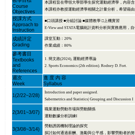
教學目標
本課程旨在帶領大學部學生探究運動經濟學，內容含
Course
本課程亦教授運動經濟學相關之計量分析，希望藉由豐
Objectives
授課方式
■口頭講授 ■分組討論 ■媒體教學 □上機實習
Approach to
E-View and STATA電腦統計資料分析與實務應用
Instruction
成績評定
課堂互動：20%
Grading
作業成績：80%
參考書目
1. 簡文政(2024), 運動經濟導論
Textbooks
and
2. Sports Economics (2th edition). Rodney D. Fort.
References
週次
進 度 內 容
Week
Syllabus
Introduction and paper assigned.
1
(2/22~2/28)
Sabermetrics and Statistics| Grouping and Discussion I
職業運動勞動市場與勞動關係
2
(3/01~3/07)
運動數據分析訓練I
勞動誘因機制理論的探究
3
(3/08~3/14)
探討如何通過薪酬、激勵與公平感，影響勞動者的努