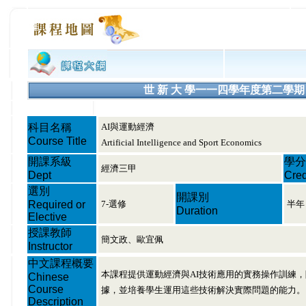
世 新 大 學一一四學年度第二學期 課程大綱
科目名稱
AI與運動經濟
Course Title
Artificial Intelligence and Sport Economics
開課系級
學分
經濟三甲
Dept
Cred
選別
開課別
Required or
7-選修
半年
Duration
Elective
授課教師
簡文政、歐宜佩
Instructor
中文課程概要
本課程提供運動經濟與AI技術應用的實務操作訓練
Chinese
Course
據，並培養學生運用這些技術解決實際問題的能力。
Description