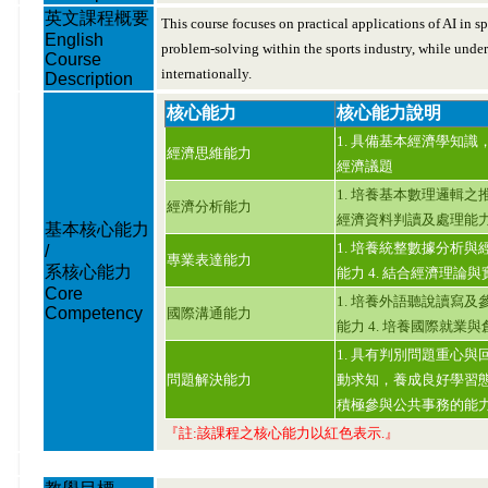
英文課程概要
This course focuses on practical applications of AI in s
English
problem-solving within the sports industry, while unde
Course
internationally.
Description
核心能力
核心能力說明
1. 具備基本經濟學知識
經濟思維能力
經濟議題
1. 培養基本數理邏輯之推
經濟分析能力
經濟資料判讀及處理能
基本核心能力
1. 培養統整數據分析與
/
專業表達能力
系核心能力
能力 4. 結合經濟理論
Core
1. 培養外語聽說讀寫及
Competency
國際溝通能力
能力 4. 培養國際就業
1. 具有判別問題重心與
問題解決能力
動求知，養成良好學習態
積極參與公共事務的能
『註:該課程之核心能力以紅色表示.』