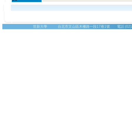
世新大學 台北市文山區木柵路一段17巷1號 電話:(02)2236-8225