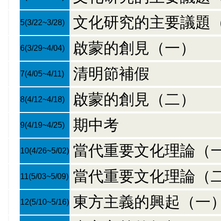
文化研究的主要議題
5
(3/22~3/28)
啟蒙的創見（一）
6
(3/29~4/04)
清明節補假
7
(4/05~4/11)
啟蒙的創見（二）
8
(4/12~4/18)
期中考
9
(4/19~4/25)
當代重要文化理論（
10
(4/26~5/02)
當代重要文化理論（
11
(5/03~5/09)
東方主義的興起（一
12
(5/10~5/16)