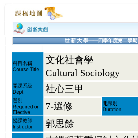
世 新 大 學一一四學年度第二學期 課程大綱
文化社會學
科目名稱
Course Title
Cultural Sociology
開課系級
社心三甲
Dept
選別
7-選修
開課別
Required or
Duration
Elective
授課教師
郭思餘
Instructor