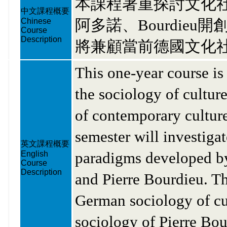
本課程著重探討文化
中文課程概要
阿多諾、Bourdie
Chinese
Course
Description
將兼顧當前德國文化
This one-year course is 
the sociology of cultur
of contemporary culture
semester will investigat
英文課程概要
paradigms developed b
English
Course
Description
and Pierre Bourdieu. T
German sociology of cu
sociology of Pierre Bou