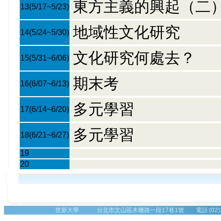
東方主義的興起（二
13
(5/17~5/23)
地域性文化研究
14
(5/24~5/30)
文化研究何處去？
15
(5/31~6/06)
期末考
16
(6/07~6/13)
多元學習
17
(6/14~6/20)
多元學習
18
(6/21~6/27)
19
20
世新大學 台北市文山區木柵路一段17巷1號 電話:(02)2236-8225