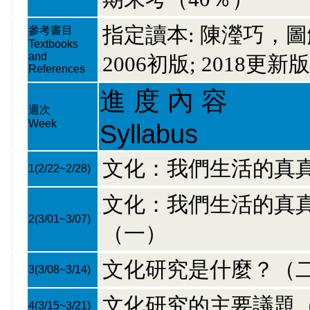
指定讀本: 陳瀅巧，
參考書目
Textbooks
and
2006初版; 2018更新
References
進 度 內 容
週次
Week
Syllabus
文化：我們生活的真
1
(2/22~2/28)
文化：我們生活的真
2
(3/01~3/07)
（一）
文化研究是什麼？（
3
(3/08~3/14)
文化研究的主要議題
4
(3/15~3/21)