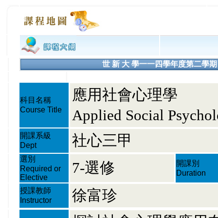
世 新 大 學一一四學年度第二學期 課程大綱
應用社會心理學
科目名稱
Course Title
Applied Social Psycho
開課系級
社心三甲
Dept
選別
7-選修
開課別
Required or
Duration
Elective
授課教師
徐富珍
Instructor