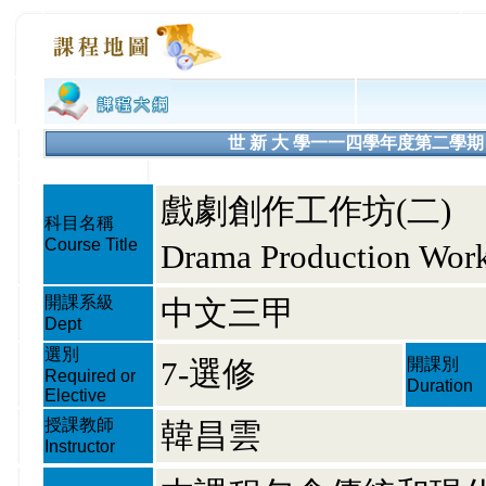
世 新 大 學一一四學年度第二學期 課程大綱
戲劇創作工作坊(二)
科目名稱
Course Title
Drama Production Wor
開課系級
中文三甲
Dept
選別
7-選修
開課別
Required or
Duration
Elective
授課教師
韓昌雲
Instructor