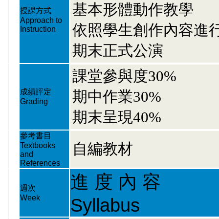
基本形體動作教學
授課方式
Approach to
依照學生創作內容進
Instruction
期末正式公演
課堂參與度30%
成績評定
期中作業30%
Grading
期末呈現40%
參考書目
自編教材
Textbooks
and
References
進 度 內 容
週次
Week
Syllabus