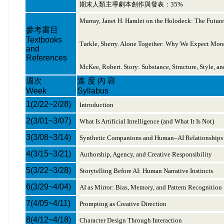
期末人類主導劇本創作與發表：35%
Murray, Janet H. Hamlet on the Holodeck: The Future 
參考書目
Textbooks
Turkle, Sherry. Alone Together: Why We Expect More
and
References
McKee, Robert. Story: Substance, Structure, Style, an
週次
進 度 內 容
Week
Syllabus
1
(2/22~2/28)
Introduction
2
(3/01~3/07)
What Is Artificial Intelligence (and What It Is Not)
3
(3/08~3/14)
Synthetic Companions and Human–AI Relationships
4
(3/15~3/21)
Authorship, Agency, and Creative Responsibility
5
(3/22~3/28)
Storytelling Before AI: Human Narrative Instincts
6
(3/29~4/04)
AI as Mirror: Bias, Memory, and Pattern Recognition
7
(4/05~4/11)
Prompting as Creative Direction
8
(4/12~4/18)
Character Design Through Interaction