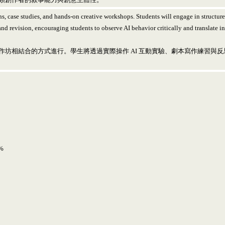
, case studies, and hands-on creative workshops. Students will engage in structured A
nd revision, encouraging students to observe AI behavior critically and translate in
坊相結合的方式進行。學生將透過實際操作 AI 互動實驗、劇本寫作練習與反思
5%