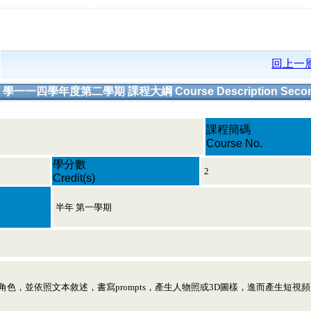
回上一
 學一一四學年度第二學期 課程大綱 Course Description Secon
課程簡碼
Course No.
學分數
2
Credit(s)
半年 第一學期
色，並依照文本敘述，書寫prompts，產生人物照或3D圖樣，進而產生短視