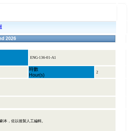
層
d 2026
ENG-136-01-A1
時數
2
Hour(s)
頻劇本，佐以後製人工編輯。