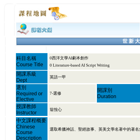
世 新 大
科目名稱
0西洋文學AI劇本創作
Course Title
0 Literature-based AI Script Writing
開課系級
英語一甲
Dept
選別
開課別
Required or
7-選修
Duration
Elective
授課教師
翁悅心
Instructor
中文課程概要
Chinese
選取希臘神話、聖經故事、英美文學名著中的著名角
Course
Description