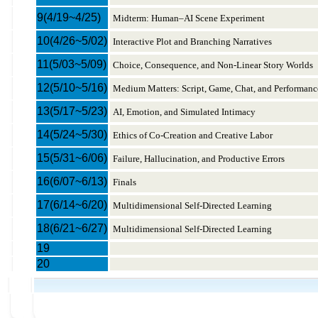
9
(4/19~4/25)
Midterm: Human–AI Scene Experiment
10
(4/26~5/02)
Interactive Plot and Branching Narratives
11
(5/03~5/09)
Choice, Consequence, and Non-Linear Story Worlds
12
(5/10~5/16)
Medium Matters: Script, Game, Chat, and Performanc
13
(5/17~5/23)
AI, Emotion, and Simulated Intimacy
14
(5/24~5/30)
Ethics of Co-Creation and Creative Labor
15
(5/31~6/06)
Failure, Hallucination, and Productive Errors
16
(6/07~6/13)
Finals
17
(6/14~6/20)
Multidimensional Self-Directed Learning
18
(6/21~6/27)
Multidimensional Self-Directed Learning
19
20