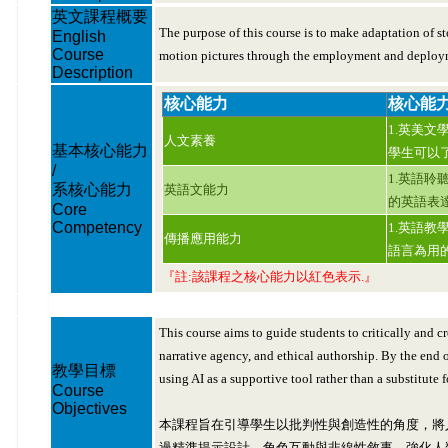
英文課程概要
The purpose of this course is to make adaptation of 
English
Course
motion pictures through the employment and deploym
Description
核心能力
核心能
1.英美
人文素養
基本核心能力
學生可以
/
1.英語聆
系核心能力
英語文能力
的英語表達
Core
Competency
1.英語教
傳播應用能力
語言為用
『註:該課程之核心能力以紅色表示.』
This course aims to guide students to critically and 
narrative agency, and ethical authorship. By the end o
教學目標
using AI as a supportive tool rather than a substitute f
Course
Objectives
本課程旨在引導學生以批判性與創造性的角度，將人
過精準提示設計、角色互動與非線性敘事，強化人