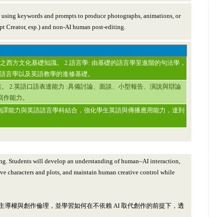
by using keywords and prompts to produce photographs, animations, or
 Creator, esp.) and non-AI human post-editing.
西方文化基礎知識。 2.語言學: 由基礎的語言學至進階的句法學，
語言學以及英語教學的進修基礎。
。 2.英語口語表達能力 :具備討論、面談、小型報告、演說與辯論
:寫作能力。
媒體或翻譯能力與英語語言學科結合，強化學生英語與傳播應用能力，達到
iting. Students will develop an understanding of human–AI interaction,
tive characters and plots, and maintain human creative control while
導權與創作倫理，並學習如何在不依賴 AI 取代創作的前提下，透