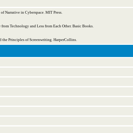
of Narrative in Cyberspace. MIT Press.
 from Technology and Less from Each Other. Basic Books.
d the Principles of Screenwriting. HarperCollins.