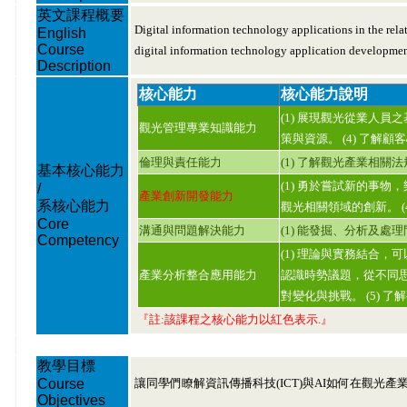
英文課程概要
Digital information technology applications in the relate
English
Course
digital information technology application developmen
Description
核心能力
核心能力說明
(1) 展現觀光從業人員
觀光管理專業知識能力
策與資源。 (4) 了解
倫理與責任能力
(1) 了解觀光產業相關法
基本核心能力
(1) 勇於嘗試新的事物
/
產業創新開發能力
系核心能力
觀光相關領域的創新。 (
Core
溝通與問題解決能力
(1) 能發掘、分析及處理
Competency
(1) 理論與實務結合，
產業分析整合應用能力
認識時勢議題，從不同思
對變化與挑戰。 (5) 了
『註:該課程之核心能力以紅色表示.』
教學目標
Course
讓同學們瞭解資訊傳播科技(ICT)與AI如何在觀光
Objectives