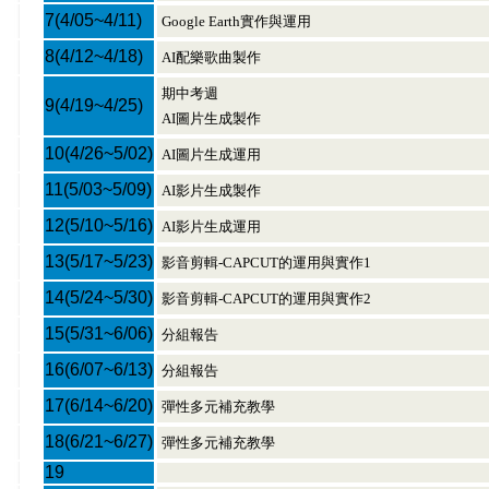
7
(4/05~4/11)
Google Earth實作與運用
8
(4/12~4/18)
AI配樂歌曲製作
期中考週
9
(4/19~4/25)
AI圖片生成製作
10
(4/26~5/02)
AI圖片生成運用
11
(5/03~5/09)
AI影片生成製作
12
(5/10~5/16)
AI影片生成運用
13
(5/17~5/23)
影音剪輯-CAPCUT的運用與實作1
14
(5/24~5/30)
影音剪輯-CAPCUT的運用與實作2
15
(5/31~6/06)
分組報告
16
(6/07~6/13)
分組報告
17
(6/14~6/20)
彈性多元補充教學
18
(6/21~6/27)
彈性多元補充教學
19