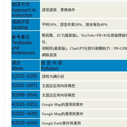
授課方式
Approach to
課堂講授、實務操作
Instruction
成績評定
平時30%、課堂作業30%、期末報告40%
Grading
鄭苑鳳、ZCT(最新版)。YouTube+FB+IG社
參考書目
社。
Textbooks
and
胡昭民(最新版)。ChatGPT社群行銷圈粉力：FB×L
References
網路資源
週次
進 度 內 容
Week
Syllabus
1
(2/22~2/28)
課程大綱介紹
2
(3/01~3/07)
主題設定與內容構想
3
(3/08~3/14)
主題設定與內容構想
4
(3/15~3/21)
Google Map的運用與實作
5
(3/22~3/28)
Google Map的運用與實作
6
(3/29~4/04)
Google Earth實作與運用