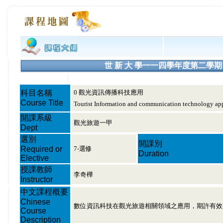
世 新 大 學一一四學年度第二學期 課程大綱
科目名稱
0 觀光資訊傳播科技應用
Course Title
Tourist Information and communication technology app
開課系級
觀光旅遊一甲
Dept
選別
開課別
Required or
7-選修
Duration
Elective
授課教師
李奇樺
Instructor
中文課程概要
Chinese
數位資訊科技在觀光旅遊相關領域之應用，期許有效
Course
Description