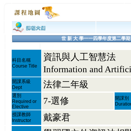
世 新 大 學一一四學年度第二學期 課程大綱
資訊與人工智慧法
科目名稱
Course Title
Information and Artific
開課系級
法律二年級
Dept
選別
7-選修
開課別
Required or
Duratio
Elective
授課教師
戴豪君
Instructor