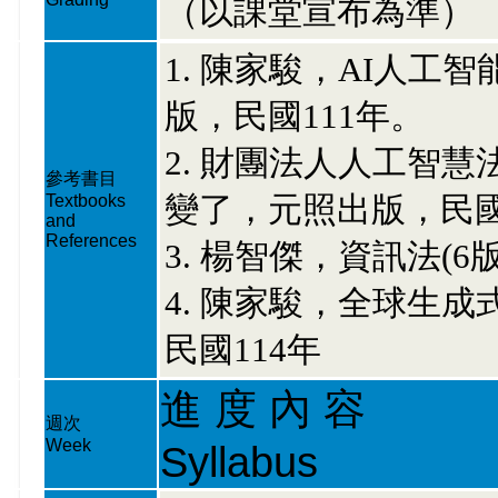
（以課堂宣布為準）
1. 陳家駿，AI人工
版，民國111年。
2. 財團法人人工智慧
參考書目
變了，元照出版，民國
Textbooks
and
References
3. 楊智傑，資訊法(6
4. 陳家駿，全球生
民國114年
進 度 內 容
週次
Week
Syllabus