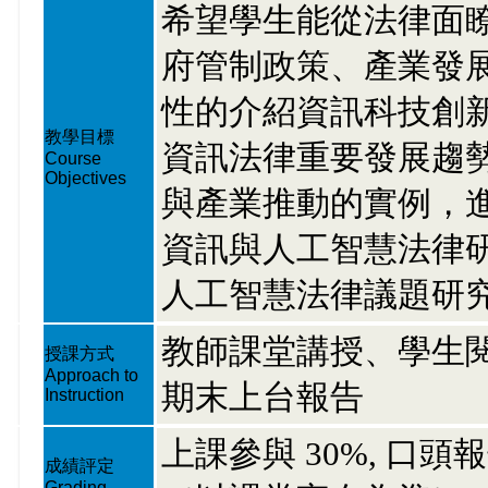
希望學生能從法律面
府管制政策、產業發
性的介紹資訊科技創
教學目標
資訊法律重要發展趨
Course
Objectives
與產業推動的實例，
資訊與人工智慧法律
人工智慧法律議題研
教師課堂講授、學生
授課方式
Approach to
期末上台報告
Instruction
上課參與 30%, 口頭報
成績評定
Grading