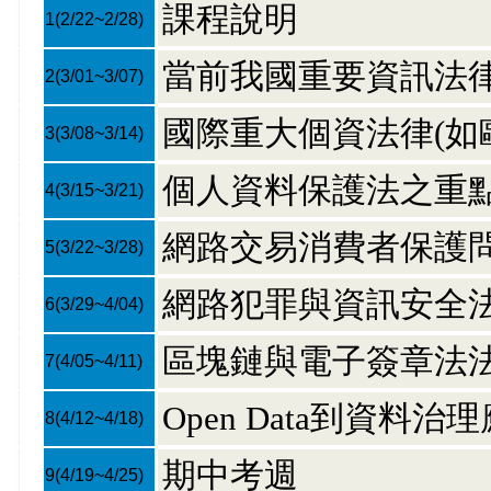
課程說明
1
(2/22~2/28)
當前我國重要資訊法
2
(3/01~3/07)
國際重大個資法律(如
3
(3/08~3/14)
個人資料保護法之重
4
(3/15~3/21)
網路交易消費者保護
5
(3/22~3/28)
網路犯罪與資訊安全
6
(3/29~4/04)
區塊鏈與電子簽章法
7
(4/05~4/11)
Open Data到資料
8
(4/12~4/18)
期中考週
9
(4/19~4/25)