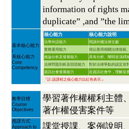
information of rights 
duplicate” ,and ”the lim
核心能力
核心能力說明
法學外語能力
閱讀外國法律文獻
基本核心能力
實務運用能力
得以善用相關法律規範
/
系核心能力
推論分析及發展能力
具有分析、闡明並演繹
Core
法律問題剖析及辯證能力
對於法律爭點的認定並
Competency
資訊社會發展能力
在資訊社會中，理解並
『註:該課程之核心能力以紅色表示.』
學習著作權權利主體
教學目標
Course
著作權侵害案件等
Objectives
授課方式
課堂授課、案例說明
Approach to