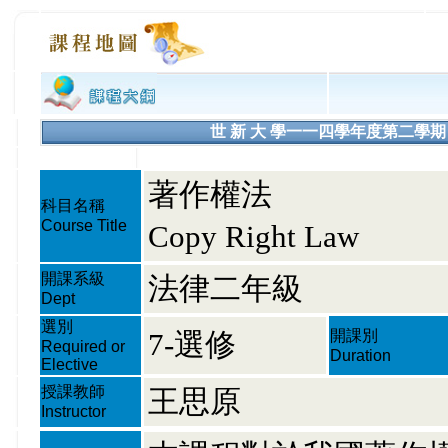
世 新 大 學一一四學年度第二學期 課程大綱
著作權法
科目名稱
Course Title
Copy Right Law
開課系級
法律二年級
Dept
選別
7-選修
開課別
Required or
Duration
Elective
授課教師
王思原
Instructor