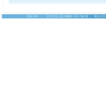
世新大學 台北市文山區木柵路一段17巷1號 電話:(02)2236-8225