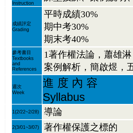
Instruction
平時成績30%
成績評定
期中考30%
Grading
期末考40%
1著作權法論，蕭雄淋
參考書目
Textbooks
and
案例解析，簡啟煜，五
References
進 度 內 容
週次
Week
Syllabus
導論
1
(2/22~2/28)
著作權保護之標的
2
(3/01~3/07)