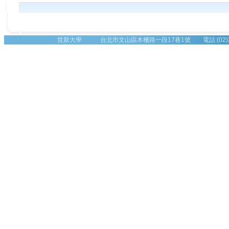
世新大學 台北市文山區木柵路一段17巷1號 電話:(02)2236-8225