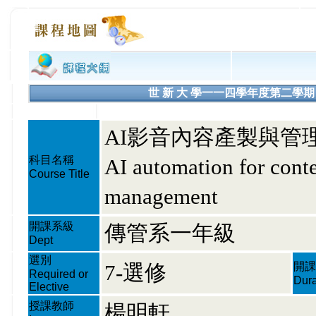
世 新 大 學一一四學年度第二學期 課程大綱
AI影音內容產製與管
科目名稱
AI automation for conte
Course Title
management
開課系級
傳管系一年級
Dept
選別
7-選修
開課
Required or
Dura
Elective
授課教師
楊明軒