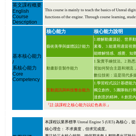
英文課程概要
This course is mainly to teach the basics of Unreal digi
English
Course
functions of the engine. Through course learning, stude
Description
核心能力
核心能力說明
1.瞭解動畫源起、世界
藝術美學與媒體設計能力
素養。3.能運用適當視
能瞭解情感、感覺、知
基本核心能力
1.紮實手繪技法。2.熟
/
系核心能力
動畫影音製作能力
習如何契合主題和潮流，
Core
數位技術：這是現代多
Competency
1.學習程式設計基礎能
互動資訊與科技整合能力
獨立創作。5.團隊執行
達創意的精神。8.創意
『註:該課程之核心能力以紅色表示.』
本課程以業界標準 Unreal Engine 5 (UE5) 為
核心理念： 不求廣度，但求完成度。
專注於三大核心技能，確保期末每人都能產出可執行