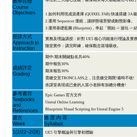
教學目標
Course
Objectives
1.如何利用現成資產庫 (QUIXEL FAB) 快速搭建 3
2.運用 Sequencer 運鏡，讓靜態場景變成動態影像。
3.運用基礎藍圖 (Blueprint)，串起「開始 -> 遊玩 
授課方式
實務及理論講授：針對 UE5 核心功能進行理論及實
Approach to
隨堂實作：講完即練，確保觀念當場吸收。
Instruction
期中/期末關鍵點名共40%
期中報告30%
成績評定
期末報告30%
Grading
需繳交至TRONCLASS上，注意繳交期限!逾時不收!
依課堂表現或已會的人當小老師有加總分機會!
參考書目
Epic Games 官方文件
Textbooks
Unreal Online Learning
and
Blueprints Visual Scripting for Unreal Engine 5
References
週次
進 度 內 容
Week
Syllabus
1
(2/22~2/28)
UE5 引擎概論與引擎初體驗