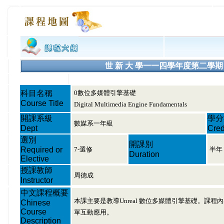
世 新 大 學一一四學年度第二學期 課程大綱
科目名稱
0數位多媒體引擎基礎
Course Title
Digital Multimedia Engine Fundamentals
開課系級
學分
數媒系一年級
Dept
Cred
選別
開課別
Required or
7-選修
半年
Duration
Elective
授課教師
周德成
Instructor
中文課程概要
本課主要是教導Unreal 數位多媒體引擎基礎。
Chinese
Course
單互動應用。
Description