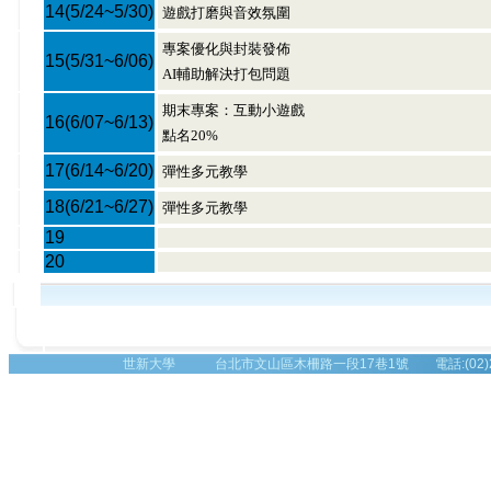
14
(5/24~5/30)
遊戲打磨與音效氛圍
專案優化與封裝發佈
15
(5/31~6/06)
AI輔助解決打包問題
期末專案：互動小遊戲
16
(6/07~6/13)
點名20%
17
(6/14~6/20)
彈性多元教學
18
(6/21~6/27)
彈性多元教學
19
20
世新大學 台北市文山區木柵路一段17巷1號 電話:(02)2236-8225